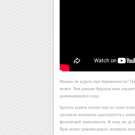
Можно ли курить при беременности? По 
может. Чем раньше будущая мать откажет
развивающийся плод.
Бросать курить нужно еще на этапе плани
организм женщины адаптируется к новой
физической зависимости. К тому же до 
Врач может рекомендовать женщине восп