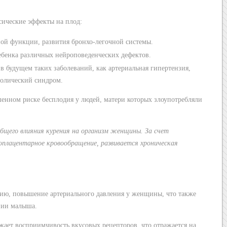
сические эффекты на плод:
ой функции, развития бронхо-легочной системы.
бенка различных нейроповеденческих дефектов.
 будущем таких заболеваний, как артериальная гипертензия,
болический синдром.
енном риске бесплодия у людей, матери которых злоупотребляли
бщего влияния курения на организм женщины. За счет
плацентарное кровообращение, развивается хроническая
ию, повышение артериального давления у женщины, что также
янии малыша.
жает восприимчивость вкусовых рецепторов, что отражается на