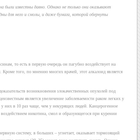
 были известны давно. Однако не только они оказывают
едны для него и смолы, и даже бумага, которой обернуты
синам, то есть в первую очередь он пагубно воздействует на
 Кроме того, по мнению многих врачей, этот алкалоид является
доказательств возникновения злокачественных опухолей под
еизвестным является увеличение заболеваемости раком легких у
 у них в 10 раз чаще, чем у некурящих людей. Канцерогенное
м воздействием никотина, смол и образующегося при курении
нервную систему, в больших – угнетает, оказывает тормозящий