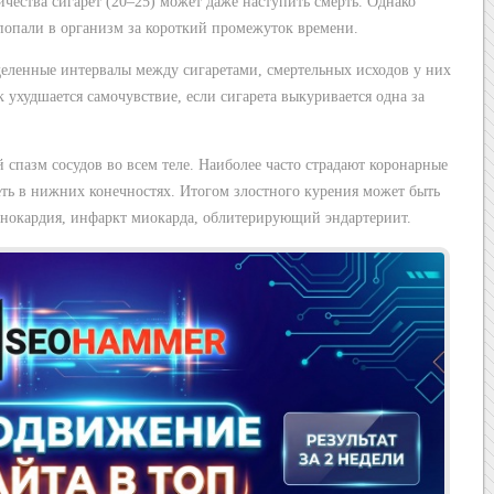
чества сигарет (20–25) может даже наступить смерть. Однако
попали в организм за короткий промежуток времени.
еленные интервалы между сигаретами, смертельных исходов у них
к ухудшается самочувствие, если сигарета выкуривается одна за
спазм сосудов во всем теле. Наиболее часто страдают коронарные
сеть в нижних конечностях. Итогом злостного курения может быть
тенокардия, инфаркт миокарда, облитерирующий эндартериит.