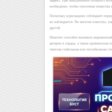
эффект. При выкуривании большого коли
необходимо, чтобы токсичные вещества 
Поскольку курильщики соблюдают опред
не наблюдается. Но многим известно, ка
другой.
Никотин способен вызывать выраженный 
артерии в сердце, а также кровеносная 
тяжелая стабильная или нестабильная с