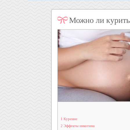
Можно ли курить
1
Курение
2
Эффекты никотина