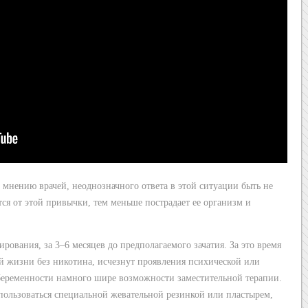
мнению врачей, неоднозначного ответа в этой ситуации быть не
ся от этой привычки, тем меньше пострадает ее организм и
рования, за 3–6 месяцев до предполагаемого зачатия. За это время
 жизни без никотина, исчезнут проявления психической или
беременности намного шире возможности заместительной терапии.
ользоваться специальной жевательной резинкой или пластырем,