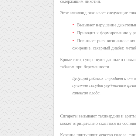
содержащим никотин.
Этот алкалоид оказывает следующие ток
Вызывает нарушение дыхательн
Приводит к формированию у ре
Повышает риск возникновения в
ожирение, сахарный диабет, мета
Кроме того, существуют данные о повыш
табаком при беременности.
Будущий ребенок страдает и от о
сужения сосудов ухудшается фето
гипоксия плода.
Сигареты вызывают тахикардию и аритм
может отрицательно сказаться на состо
Курение притупляет чувство голода, сни