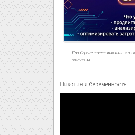
При беременности никотин оказыв
организма.
Никотин и беременность