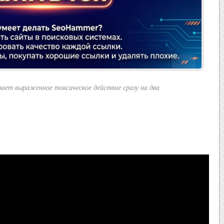
Реклама
ает выраженное токсическое действие сразу на два