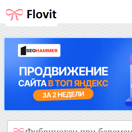
Фибриноген при беремен