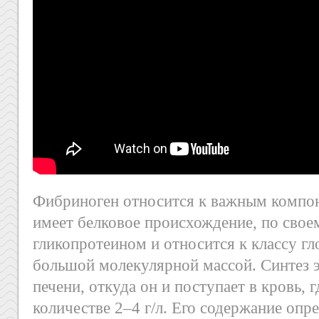
Фибриноген относится к важным компо
имеет белковое происхождение, по свое
гликопротеином и относится к классу гл
большой молекулярной массой. Синтез э
печени, откуда он и поступает в кровь, 
количестве 2–4 г/л. Его содержание опр