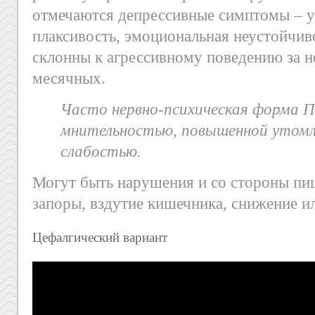
отмечаются депрессивные симптомы – у
плаксивость, эмоциональная неустойчи
склонны к агрессивному поведению за н
месячных.
Часто нервно-психическая форма 
мнительностью, повышенной утом
слабостью.
Могут быть нарушения и со стороны пи
запоры, вздутие кишечника, снижение и
Цефалгический вариант