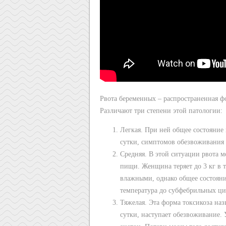
Рвота беременных – распространенная ф
Различают три степени этой патологии:
Легкая. При ней общее состояние 
сутки, симптомов обезвоживания н
Средняя. В этой ситуации рвота м
пищи. Женщина теряет до 3 кг в 
влажными, однако общее состоян
температура до субфебрильных циф
Тяжелая. Эта форма токсикоза наз
сутки, наступает обезвоживание.