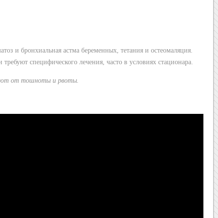
матоз и бронхиальная астма беременных, тетания и остеомаляция.
 требуют специфического лечения, часто в условиях стационара.
ают от тошноты и рвоты.