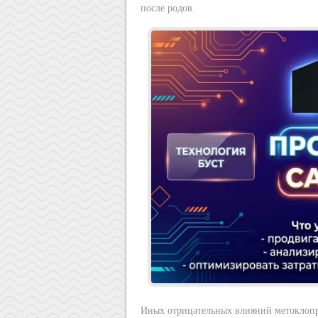
после родов.
Иных отрицательных влияний метоклопра