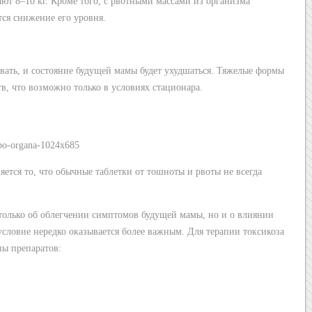
ают 8–10 кг. Кроме того, с рвотными массами из организма
тся снижение его уровня.
овать, и состояние будущей мамы будет ухудшаться. Тяжелые формы
в, что возможно только в условиях стационара.
ется то, что обычные таблетки от тошноты и рвоты не всегда
 только об облегчении симптомов будущей мамы, но и о влиянии
условие нередко оказывается более важным. Для терапии токсикоза
пы препаратов: