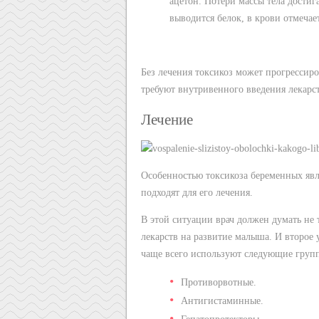
ацетон. Потери массы тела достиг
выводится белок, в крови отмечае
Без лечения токсикоз может прогрессир
требуют внутривенного введения лекарст
Лечение
Особенностью токсикоза беременных явля
подходят для его лечения.
В этой ситуации врач должен думать не
лекарств на развитие малыша. И второе 
чаще всего используют следующие груп
Противорвотные.
Антигистаминные.