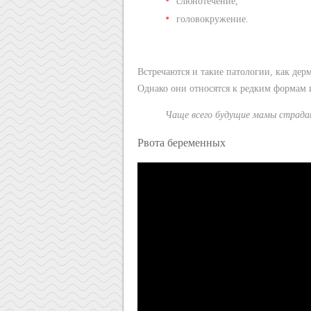
слюнотечение;
головокружение.
Встречаются и такие патологии, как дер
Однако они относятся к редким формам и
Чаще всего будущие мамы страд
Рвота беременных