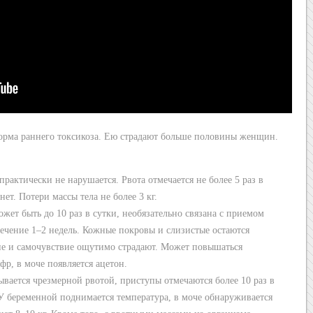
орма раннего токсикоза. Ею страдают больше половины женщин.
практически не нарушается. Рвота отмечается не более 5 раз в
ет. Потери массы тела не более 3 кг.
ожет быть до 10 раз в сутки, необязательно связана с приемом
течение 1–2 недель. Кожные покровы и слизистые остаются
ие и самочувствие ощутимо страдают. Может повышаться
р, в моче появляется ацетон.
ывается чрезмерной рвотой, приступы отмечаются более 10 раз в
 У беременной поднимается температура, в моче обнаруживается