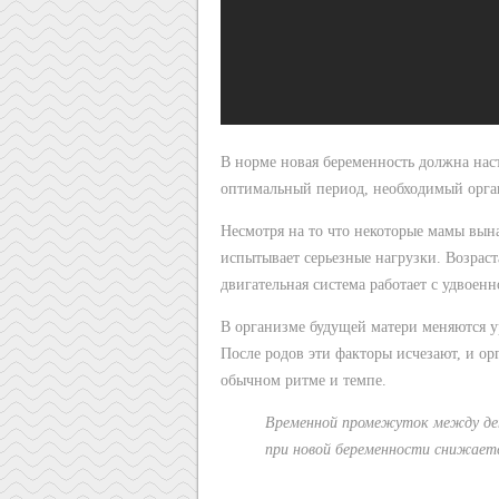
В норме новая беременность должна нас
оптимальный период, необходимый орга
Несмотря на то что некоторые мамы вына
испытывает серьезные нагрузки. Возраст
двигательная система работает с удвоенн
В организме будущей матери меняются ур
После родов эти факторы исчезают, и о
обычном ритме и темпе.
Временной промежуток между дет
при новой беременности снижает