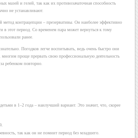
ых мазей и гелей, так как их противозачаточная способность
ычно не устанавливают.
ый метод контрацепции – презервативы. Он наиболее эффективно
и в этот период. Со временем пара может вернуться к тому
пользовали ранее.
нательно. Погодков легче воспитывать, ведь очень быстро они
о, многим проще прервать свою профессиональную деятельность
 за ребенком повторно.
етьми в 1–2 года – наилучший вариант. Это значит, что, скорее
й.
ревность, так как он не помнит период без младшего.