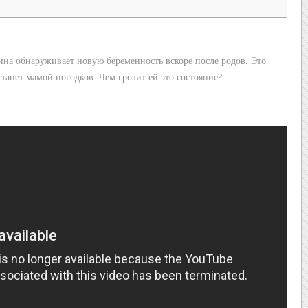
ина обнаруживает новую беременность вскоре после родов. Это
 станет мамой погодков. Чем грозит ей это состояние?