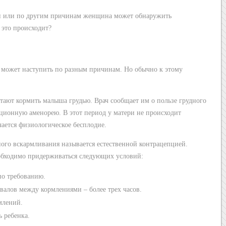
и или по другим причинам женщина может обнаружить
 это происходит?
й может наступить по разным причинам. Но обычно к этому
ают кормить малыша грудью. Врач сообщает им о пользе грудного
ационную аменорею. В этот период у матери не происходит
чается физиологическое бесплодие.
ого вскармливания называется естественной контрацепцией.
еобходимо придерживаться следующих условий:
по требованию.
валов между кормлениями – более трех часов.
млений.
ь ребенка.