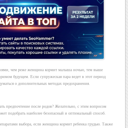
Реклама
иями, чем реже женщина кормит малыша ночью, тем выше
зримом будущем. Если супружеская пара ведет в этот период
думаться о дополнительных методах предохранения.
ать предпочтение после родов? Желательно, с этим вопросом
может подобрать наиболее безопасный и оптимальный способ.
епаратами выбора, если женщина кормит ребенка грудью. Также