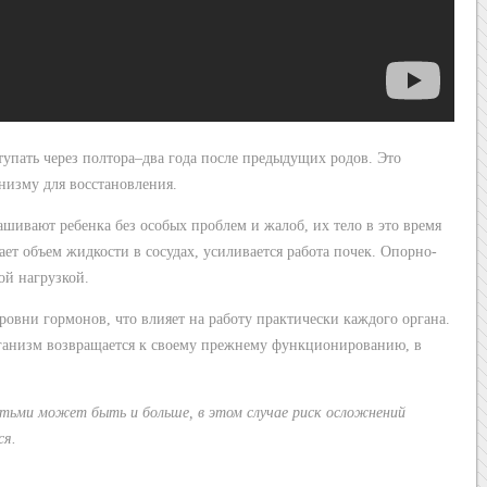
тупать через полтора–два года после предыдущих родов. Это
низму для восстановления.
шивают ребенка без особых проблем и жалоб, их тело в это время
ает объем жидкости в сосудах, усиливается работа почек. Опорно-
ой нагрузкой.
овни гормонов, что влияет на работу практически каждого органа.
рганизм возвращается к своему прежнему функционированию, в
ьми может быть и больше, в этом случае риск осложнений
ся.