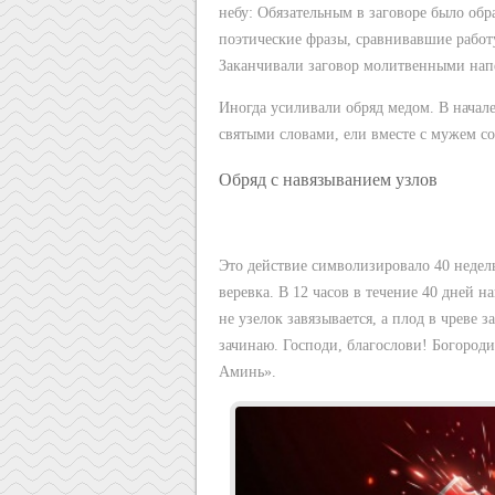
небу: Обязательным в заговоре было об
поэтические фразы, сравнивавшие работ
Заканчивали заговор молитвенными напе
Иногда усиливали обряд медом. В начал
святыми словами, ели вместе с мужем со
Обряд с навязыванием узлов
Это действие символизировало 40 неде
веревка. В 12 часов в течение 40 дней н
не узелок завязывается, а плод в чреве 
зачинаю. Господи, благослови! Богороди
Аминь».