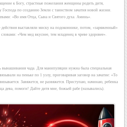
ращение к Богу, страстные пожелания женщины родить дитя,
у Господа по созданию Земли с таинством зачатия новой жизни.
вами: «Во имя Отца, Сына и Святого духа. Аминь».
е действия выставляли миску на подоконнике, потом, «заряженный»
 словами: «Чем мед вкуснее, тем младенец в чреве здоровее».
ль вынашивания чада. Для манипуляции нужна была специальная
авязывали на пеньке по 1 узлу, проговаривая заговор на зачатие: «То
завязывается. Завяжется, не развяжется. Приступаю, начинаю, ребенка
ца дева, помоги! Дайте дитя мне, божьей рабе (назывались).