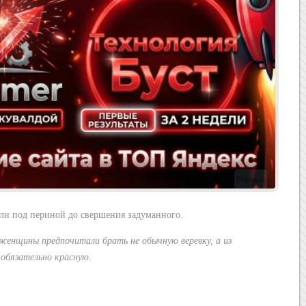
Реклама
ли под периной до свершения задуманного.
 женщины предпочитали брать не обычную веревку, а из
 обязательно красную.