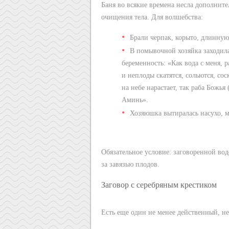
Баня во всякие времена несла дополнит
очищения тела. Для волшебства:
Брали черпак, корыто, длинную
В помывочной хозяйка заходила
беременность: «Как вода с меня, р
и неплоды скатятся, сольются, с
на небе нарастает, так раба Божья
Аминь».
Хозяюшка вытиралась насухо, м
Обязательное условие: заговоренной во
за завязью плодов.
Заговор с серебряным крестиком
Есть еще один не менее действенный, н