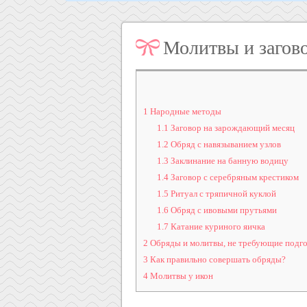
Молитвы и загово
1
Народные методы
1.1
Заговор на зарождающий месяц
1.2
Обряд с навязыванием узлов
1.3
Заклинание на банную водицу
1.4
Заговор с серебряным крестиком
1.5
Ритуал с тряпичной куклой
1.6
Обряд с ивовыми прутьями
1.7
Катание куриного яичка
2
Обряды и молитвы, не требующие подг
3
Как правильно совершать обряды?
4
Молитвы у икон