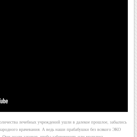
оличества лечебных учреждений ушли в далекое прошлое, забылись
народного врачевания. А ведь наши прабабушки без всякого ЭКО
. Они знали заговор, чтобы забеременеть или молились