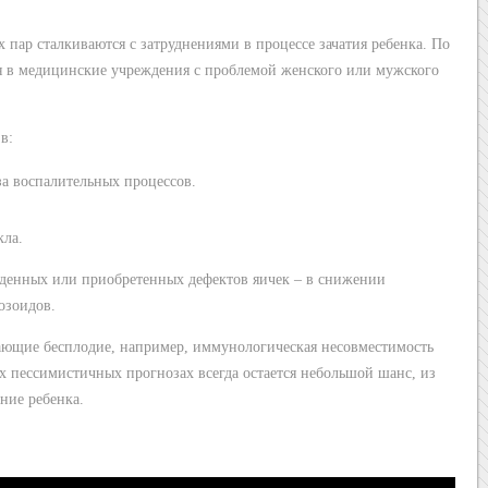
пар сталкиваются с затруднениями в процессе зачатия ребенка. По
я в медицинские учреждения с проблемой женского или мужского
в:
а воспалительных процессов.
кла.
жденных или приобретенных дефектов яичек – в снижении
озоидов.
ающие бесплодие, например, иммунологическая несовместимость
х пессимистичных прогнозах всегда остается небольшой шанс, из
ение ребенка.