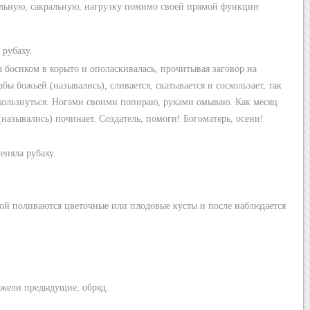
ельную, сакральную, нагрузку помимо своей прямой функции
 рубаху.
 босиком в корыто и ополаскивалась, прочитывая заговор на
абы божьей (назывались), сливается, скатывается и соскользает, так
оскользнуться. Ногами своими попираю, руками омываю. Как месяц
 (назывались) починает. Создатель, помоги! Богоматерь, осени!
еняла рубаху.
дой поливаются цветочные или плодовые кусты и после наблюдается
ежели предыдущие, обряд.