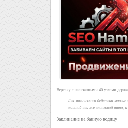
Веревку с навязанными 40 узлами держа
Для магического действия многие
льняной или же хлопковой нити, и
Заклинание на банную водицу