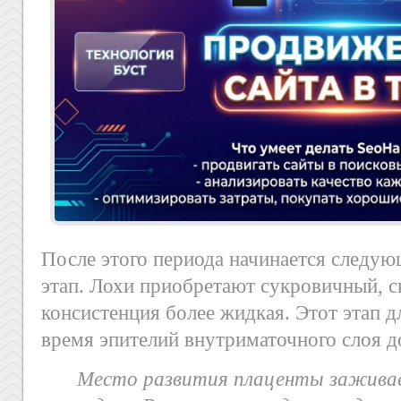
После этого периода начинается следу
этап. Лохи приобретают сукровичный, с
консистенция более жидкая. Этот этап дл
время эпителий внутриматочного слоя д
Место развития плаценты заживае