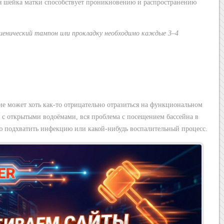
ая шейка матки способствует проникновению и распространению
иенический тампон или прокладку необходимо каждые 3–4
ие может хоть как-то отрицательно отразиться на функциональном
к с открытыми водоёмами, вся проблема с посещением бассейна в
ю подхватить инфекцию или какой-нибудь воспалительный процесс.