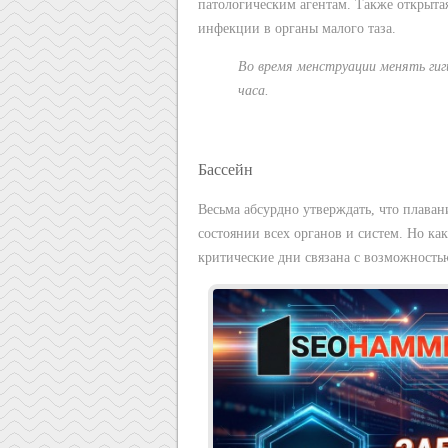
патологическим агентам. Также открыт
инфекции в органы малого таза.
Во время менструации менять гиг
часа.
Бассейн
Весьма абсурдно утверждать, что плаван
состоянии всех органов и систем. Но ка
критические дни связана с возможность