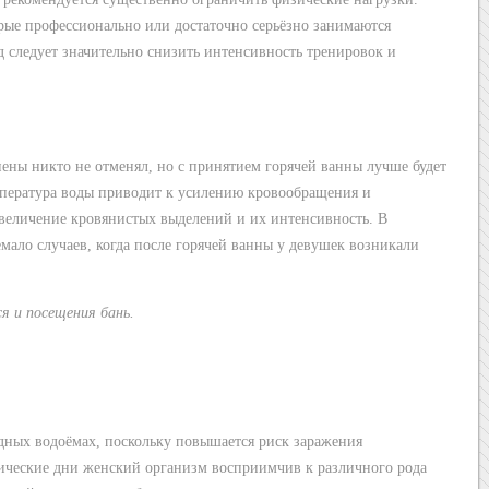
орые профессионально или достаточно серьёзно занимаются
д следует значительно снизить интенсивность тренировок и
ены никто не отменял, но с принятием горячей ванны лучше будет
мпература воды приводит к усилению кровообращения и
величение кровянистых выделений и их интенсивность. В
мало случаев, когда после горячей ванны у девушек возникали
я и посещения бань.
одных водоёмах, поскольку повышается риск заражения
ческие дни женский организм восприимчив к различного рода