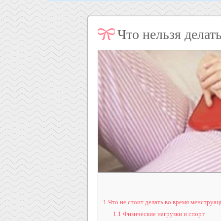
Что нельзя делат
1
Что не стоит делать во время менструац
1.1
Физические нагрузки и спорт