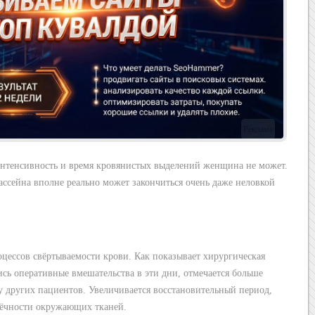
Реклама
интенсивность и время кровянистых выделений женщина не может.
ассейна вполне реально может закончиться очень даже неловкой
цессов свёртываемости крови. Как показывает хирургическая
сь оперативные вмешательства в эти дни, отмечается больше
у других пациентов. Увеличивается восстановительный период,
тёчности окружающих тканей.