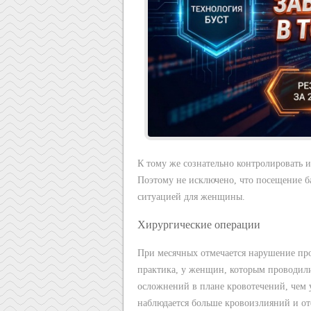
К тому же сознательно контролировать 
Поэтому не исключено, что посещение б
ситуацией для женщины.
Хирургические операции
При месячных отмечается нарушение про
практика, у женщин, которым проводили
осложнений в плане кровотечений, чем 
наблюдается больше кровоизлияний и о