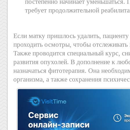
постепенно начинает уменьшаться. 
требует продолжительной реабилита
Если матку пришлось удалить, пациенту
проходить осмотры, чтобы отслеживать 
Также проводится специальный курс, с
развития опухолей. В дополнение к люб
назначаться фитотерапия. Она необходи
организма, а также сохранения психичес