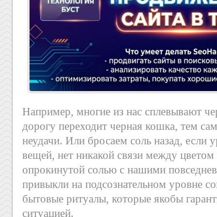
Например, многие из нас сплевывают чер
дорогу переходит черная кошка, тем са
неудачи. Или бросаем соль назад, если 
вещей, нет никакой связи между цветом
опрокинутой солью с нашими повседне
привыкли на подсознательном уровне с
бытовые ритуалы, которые якобы гаран
ситуацией.