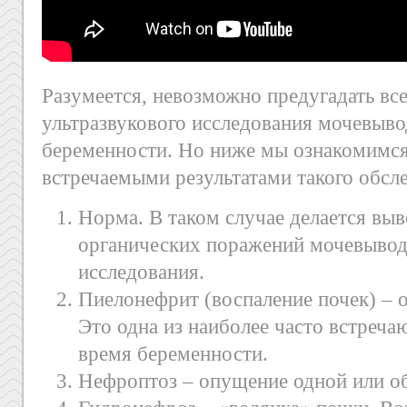
Разумеется, невозможно предугадать вс
ультразвукового исследования мочевыв
беременности. Но ниже мы ознакомимся
встречаемыми результатами такого обсл
Норма. В таком случае делается выв
органических поражений мочевывод
исследования.
Пиелонефрит (воспаление почек) – 
Это одна из наиболее часто встреча
время беременности.
Нефроптоз – опущение одной или об