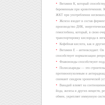
Витамин К, который способств
беременным при кровотечениях. Кр
ЖКТ при употреблении несвежих,
Железо входит в состав фермент
производство ДНК, энергетически
гемоглобина, который, в свою оче
транспортировку кислорода в легк
Кофейная кислота, как и други
Витамин Е – антиоксидант. Он 
способствует нормализации репр
Флавоноиды способствуют подд
Полисахариды — это строитель
противоопухолевым и антирадиац
снимают синдром хронической уст
Ванадий влияет на соотношение
йода, железа и других веществ, р
обмен, укрепляет иммунную систе