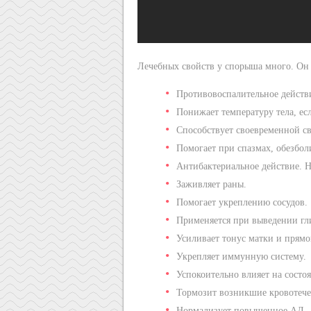
Лечебных свойств у спорыша много. Он 
Противовоспалительное действ
Понижает температуру тела, ес
Способствует своевременной с
Помогает при спазмах, обезбол
Антибактериальное действие. Н
Заживляет раны.
Помогает укреплению сосудов.
Применяется при выведении гл
Усиливает тонус матки и прям
Укрепляет иммунную систему.
Успокоительно влияет на состо
Тормозит возникшие кровотече
Нормализует повышенное АД.