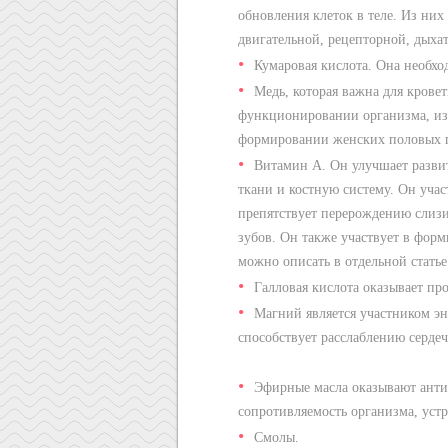
обновления клеток в теле. Из ни
двигательной, рецепторной, дыхат
Кумаровая кислота. Она необхо
Медь, которая важна для крове
функционировании организма, из к
формировании женских половых 
Витамин А. Он улучшает развит
ткани и костную систему. Он учас
препятствует перерождению слизис
зубов. Он также участвует в фор
можно описать в отдельной статье
Галловая кислота оказывает п
Магний является участником э
способствует расслаблению серд
Эфирные масла оказывают анти
сопротивляемость организма, устр
Смолы.