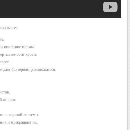
оказывает:
ие.
ли она выше нормы.
вертываемости крови.
ивает.
е дает бактериям размножаться.
истов.
ой кишки.
яние нервной системы.
ния и прекращает их.