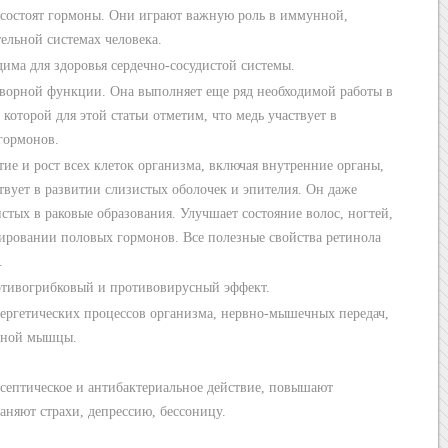
х состоят гормоны. Они играют важную роль в иммунной,
ельной системах человека.
дима для здоровья сердечно-сосудистой системы.
творной функции. Она выполняет еще ряд необходимой работы в
оторой для этой статьи отметим, что медь участвует в
гормонов.
ие и рост всех клеток организма, включая внутренние органы,
твует в развитии слизистых оболочек и эпителия. Он даже
тых в раковые образования. Улучшает состояние волос, ногтей,
мировании половых гормонов. Все полезные свойства ретинола
.
ротивогрибковый и противовирусный эффект.
нергетических процессов организма, нервно-мышечных передач,
ечной мышцы.
септическое и антибактериальное действие, повышают
аняют страхи, депрессию, бессоницу.