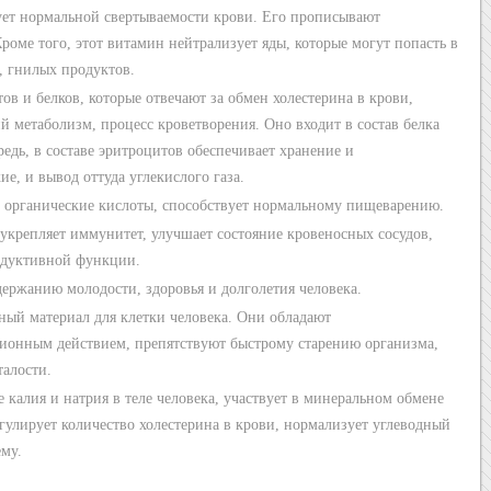
ует нормальной свертываемости крови. Его прописывают
оме того, этот витамин нейтрализует яды, которые могут попасть в
 гнилых продуктов.
ов и белков, которые отвечают за обмен холестерина в крови,
й метаболизм, процесс кроветворения. Оно входит в состав белка
редь, в составе эритроцитов обеспечивает хранение и
ие, и вывод оттуда углекислого газа.
е органические кислоты, способствует нормальному пищеварению.
укрепляет иммунитет, улучшает состояние кровеносных сосудов,
одуктивной функции.
ержанию молодости, здоровья и долголетия человека.
ный материал для клетки человека. Они обладают
ионным действием, препятствуют быстрому старению организма,
алости.
 калия и натрия в теле человека, участвует в минеральном обмене
егулирует количество холестерина в крови, нормализует углеводный
му.