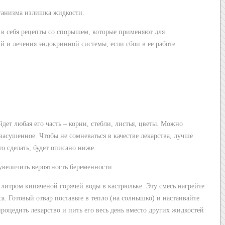
ганизма излишка жидкости.
в себя рецепты со спорышем, которые применяют для
 и лечения эндокринной системы, если сбои в ее работе
дет любая его часть – корни, стебли, листья, цветы. Можно
 засушенное. Чтобы не сомневаться в качестве лекарства, лучше
то сделать, будет описано ниже.
увеличить вероятность беременности:
 литром кипяченой горячей воды в кастрюльке. Эту смесь нагрейте
са. Готовый отвар поставьте в тепло (на солнышко) и настаивайте
процедить лекарство и пить его весь день вместо других жидкостей