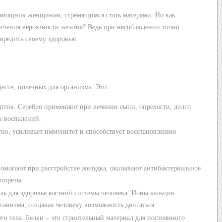
 помощник женщинам, стремящимся стать матерями. Но как
ичения вероятности зачатия? Ведь при несоблюдении точно
вредить своему здоровью.
ств, полезных для организма. Это:
птик. Серебро применяют при лечении сыпи, опрелости, долго
х воспалений.
тно, усиливает иммунитет и способствует восстановлению
омогают при расстройстве желудка, оказывают антибактериальное
 порезы.
ь для здоровья костной системы человека. Ионы кальция
рганизма, создавая человеку возможность двигаться.
го тела. Белки – это строительный материал для постоянного