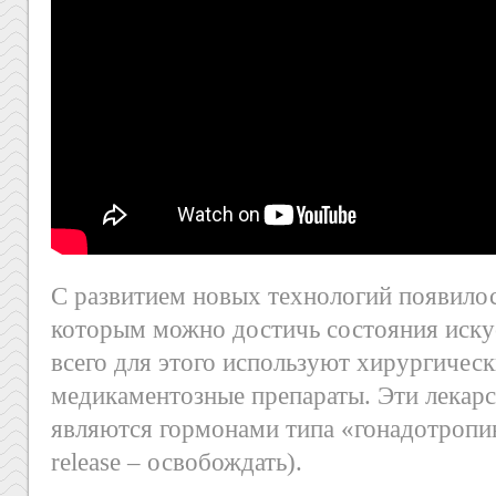
С развитием новых технологий появило
которым можно достичь состояния иску
всего для этого используют хирургическ
медикаментозные препараты. Эти лекарс
являются гормонами типа «гонадотропин
release – освобождать).