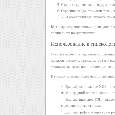
Скорость кровотока в сосудах, тка
Строение плода, его части тела и
УЗИ обусловливает широкое прим
Благодаря перечисленным преимуществам
специалиста по диагностике.
Использование в гинеколог
Ультразвуковое исследование в практике
исключить использование метода для ве
женщины является наличие полостных о
В гинекологии наиболее часто применя
Трансабдоминальное УЗИ – диа
через передний отдел брюшной ст
Трансвагинальное УЗИ – введе
содержимого малого таза.
Доплерографию – оценку скорос