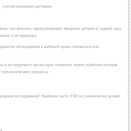
ание «по-женски» предусматривает введение датчика в задний свод
матку и её придатки.
ровести обследования в кабинете врача гинеколога или
ка и исследуемого органа врач гинеколог может наиболее полным
 патологического процесса.
оведения исследования? Наиболее часто УЗИ по гинекологии делают
.
а.