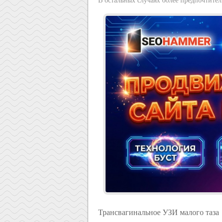
В остальных случаях более предпочтител
Трансвагинальное УЗИ малого таза