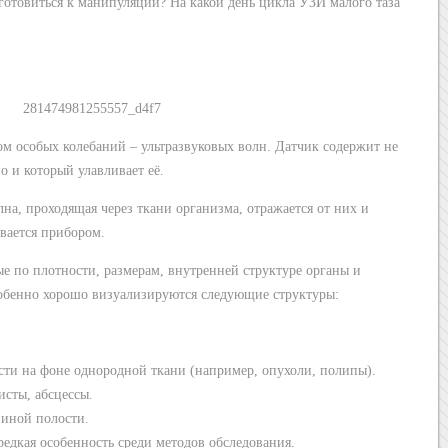
готовиться к манипуляции? На какой день цикла УЗИ малого таза
ом особых колебаний – ультразвуковых волн. Датчик содержит не
но и который улавливает её.
на, проходящая через ткани организма, отражается от них и
ивается прибором.
е по плотности, размерам, внутренней структуре органы и
собенно хорошо визуализируются следующие структуры:
ти на фоне однородной ткани (например, опухоли, полипы).
исты, абсцессы.
 иной полости.
едкая особенность среди методов обследования.