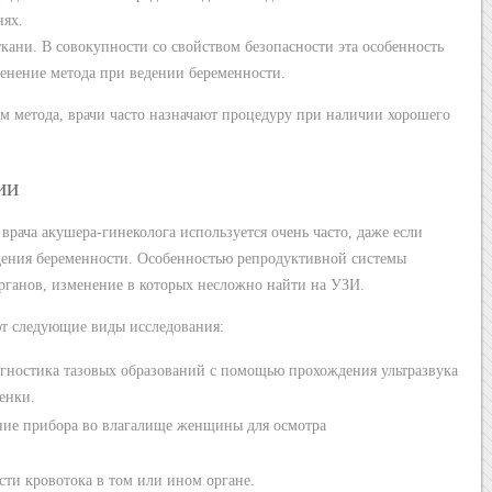
нях.
 ткани. В совокупности со свойством безопасности эта особенность
енение метода при ведении беременности.
 метода, врачи часто назначают процедуру при наличии хорошего
ии
 врача акушера-гинеколога используется очень часто, даже если
дения беременности. Особенностью репродуктивной системы
рганов, изменение в которых несложно найти на УЗИ.
ют следующие виды исследования:
гностика тазовых образований с помощью прохождения ультразвука
енки.
ние прибора во влагалище женщины для осмотра
ти кровотока в том или ином органе.