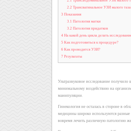
2.1
Трансабдоминальное УЗИ малого т
2.2
Трансвагинальное УЗИ малого таза
3
Показания
3.1
Патология матки
3.2
Патология придатков
4
На какой день цикла делать исследовани
5
Как подготовиться к процедуре?
6
Как проводится УЗИ?
7
Результаты
Ультразвуковое исследование получило 
минимальному воздействию на организм
манипуляции.
Гинекология не осталась в стороне в об
медицины широко используются разные 
вовремя лечить различную патологию ж