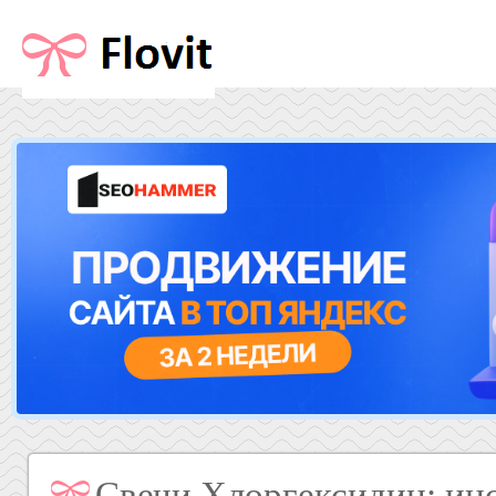
Свечи Хлоргексидин: ин